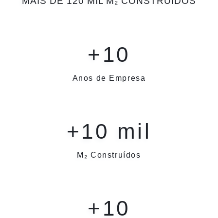
MAIS DE 120 MIL
M₂
CONSTRUÍDOS
+
10
Anos de Empresa
+
10
 mil
M₂ Construídos
+
10