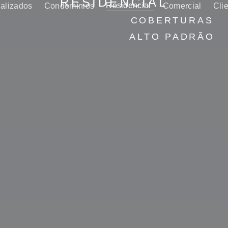
RESIDENCIAL
Residencial
ializados
Condomínios
Comercial
Cli
COBERTURAS
ALTO PADRÃO