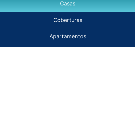
Casas
Coberturas
Apartamentos
Alto Padrão
CASAS
UÇÃO
REFORMA GERAL
GERENCIAMENTO 
REFORMA